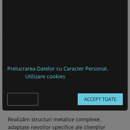
Utilizăm fișiere de tip cookie pentru a
personaliza și îmbunătăți experiența
dumneavoastră pe website-ul nostru. Vă
informăm că ne-am actualizat politicile pentru
a integra în acestea și în activitatea curentă
cele mai recente modificări propuse de
Regulamentul (UE) 2016/679 privind protecția
persoanelor fizice în ceea ce privește
Prelucrarea Datelor cu Caracter Personal.
Pe
pagina
Utilizare cookies
găsiți mai multe
detalii.
OPȚIUNI
ACCEPT TOATE
Realizăm structuri metalice complexe,
adaptate nevoilor specifice ale clienților